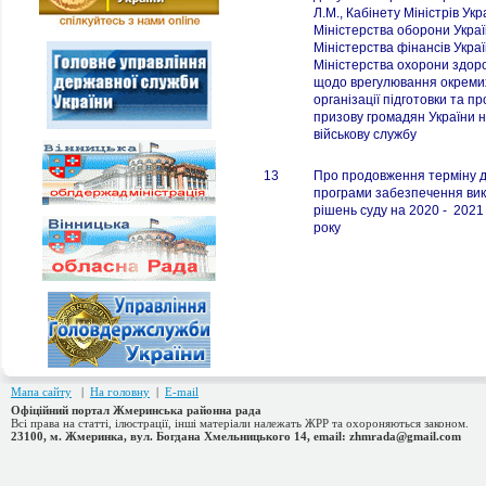
Л.М., Кабінету Міністрів Укр
Міністерства оборони Украї
Міністерства фінансів Украї
Міністерства охорони здоро
щодо врегулювання окреми
організації підготовки та п
призову громадян України н
військову службу
13
Про продовження терміну д
програми забезпечення ви
рішень суду на 2020 - 2021
року
Мапа сайту
|
На головну
|
E-mail
Офіційний портал Жмеринська районна рада
Всі права на статті, ілюстрації, інші матеріали належать ЖРР та охороняються законом.
23100, м. Жмеринка, вул. Богдана Хмельницького 14, email: zhmrada@gmail.com