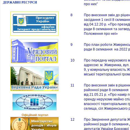
ДЕРЖАВНІ РЕСУРСИ
про них”
8
Про внесення змін до ріше
засідання 1 сесії 8 скликан
від 04.12.20 р. «Про прези
ради 8 скликання та затве
Положення про неї»
9
Про план роботи Жмеринсь
ради 8 скликання на 2022 р
10
Про передачу нерухомого 
адресою: м. Жмеринка, вул
9, у комунальну власність 
міської територіальної гро
11
Про внесення змін в рішення
районної ради 8 скликання
від 21.05.21 р. «Про намір 
оренду нерухоме майно спі
власності територіальних г
селища, сіл Жмеринського 
12
Про Звернення депутатів 
районної ради 8 скликання
депутатів України Борзової І