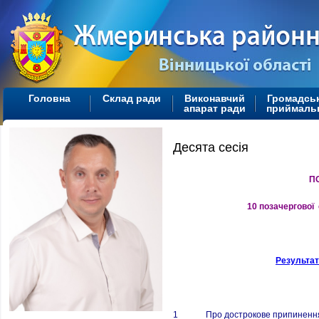
Головна
Склад ради
Виконавчий
Громадсь
апарат ради
приймаль
Десята сесія
П
10 позачергової 
Результат
1
Про дострокове припиненн