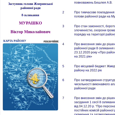
повноважень Бешлея А.В.
Заступник голови Жмеринської
районної ради
2
Про тимчасове покладення 
8 скликання
голови районної ради на М
МУРАШКО
3
Про стан законності, бороть
злочинністю, охорони гром
Віктор Миколайович
порядку на території район
КАРТА РАЙОНУ
докладніше
4
Про внесення змін до рішен
районної ради 8 скликання 
23.12.2020 року «Про рай
на 2021 рік»
5
Про місцевий бюджет Жмер
району на 2022 рік
6
Про затвердження структур
чисельності виконавчого ап
районної ради
7
Про внесення змін до ріше
засідання 1 сесії 8 скликан
від 04.12.20 р. “Про персо
постійних комісій районної 
скликання та затвердженн