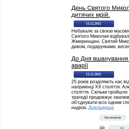
День Святого Микол
дитячих мрій.
15.12.2011
Небувале за своєю масові
Святого Миколая відбувало
Жмеринщині. Святий Микол
дивом, подарунками, вес
До Дня вшанування у
аварії
15.12.2011
25 років розділяють нас від
наприкінці ХХ століття. Ал
століття. Скільки пройшло
трагедії продовжує хвилюв
об’єднувати всіх одним сп
надією.
Докладніше
На початок
110
>>