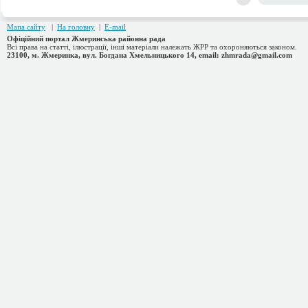
Мапа сайту
|
На головну
|
E-mail
Офіційний портал Жмеринська районна рада
Всі права на статті, ілюстрації, інші матеріали належать ЖРР та охороняються законом.
23100, м. Жмеринка, вул. Богдана Хмельницького 14, email: zhmrada@gmail.com