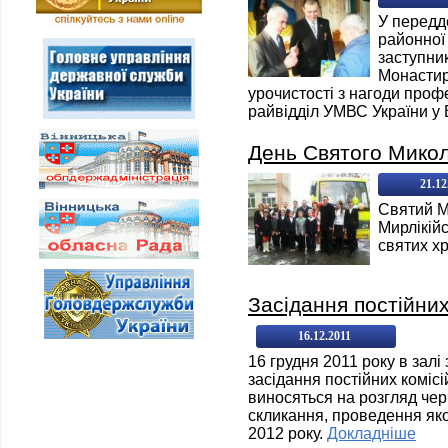
У передд
районної
заступни
Монастирс
урочистості з нагоди проф
райвідділ УМВС України у 
День Святого Мико
21.12
Святий М
Мирлікій
святих х
Засідання постійних
16.12.2011
16 грудня 2011 року в залі
засідання постійних комісі
виносяться на розгляд черг
скликання, проведення яко
2012 року.
Докладніше