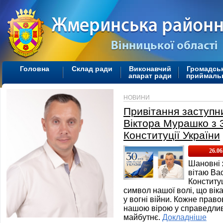
Головна
Склад ради
Виконавчий
Громадсь
апарат ради
приймаль
НОВИНИ
Привітання заступн
Віктора Мурашко з 
Конституції України
26.06
Шановні 
вітаю Вас
Конститу
символ нашої волі, що вік
у вогні війни. Кожне прав
нашою вірою у справедливі
майбутнє.
Докладніше