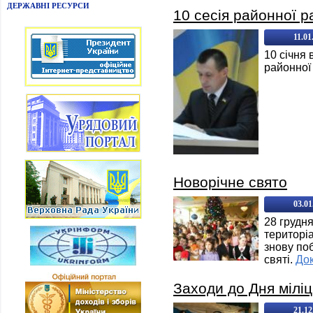
ДЕРЖАВНІ РЕСУРСИ
10 сесія районної р
11.01
10 січня 
районної
Новорічне свято
03.01
28 грудня
територі
знову по
святі.
До
Заходи до Дня міліці
21.12