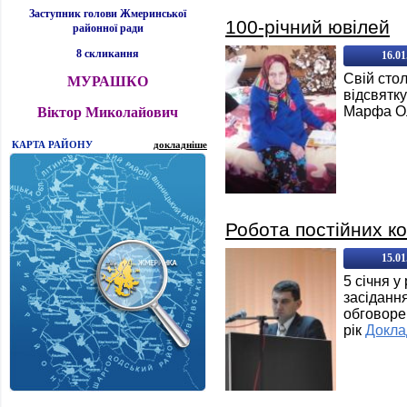
Заступник голови Жмеринської
100-річний ювілей
районної ради
8 скликання
16.01
Свій стол
МУРАШКО
відсвятк
Марфа Ол
Віктор Миколайович
КАРТА РАЙОНУ
докладніше
Робота постійних ко
15.01
5 січня у
засідання
обговоре
рік
Докла