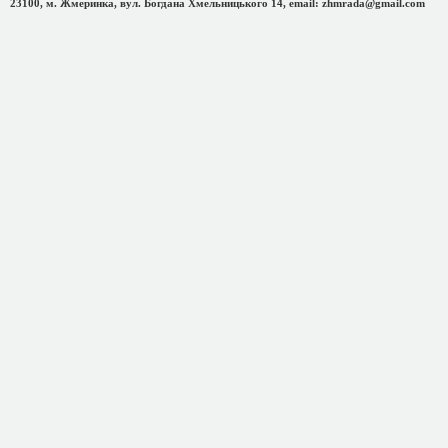
23100, м. Жмеринка, вул. Богдана Хмельницького 14, email: zhmrada@gmail.com