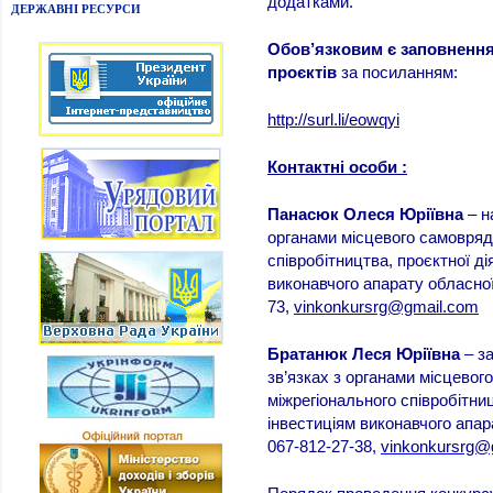
додатками.
ДЕРЖАВНІ РЕСУРСИ
Обов’язковим є
заповн
енн
проєктів
за посиланням:
http://surl.li/eowqyi
Контактні особи :
П
анасюк
Олеся Юріївна
– н
органами місцевого самовряд
співробітництва, проєктної ді
виконавчого апарату обласної 
73,
vinkonkursrg@gmail.com
Братанюк Леся Юріївна
– за
зв’язках з органами місцевог
міжрегіонального співробітни
інвестиціям виконавчого апара
067-812-27-38,
vinkonkursrg@