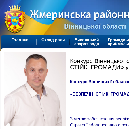
Головна
Склад ради
Виконавчий
Громадсь
апарат ради
приймаль
Конкурс Вінницької
СТІЙКІ ГРОМАДИ» у 
К
онкурс Вінницької обласн
«
БЕЗПЕЧНІ СТІЙКІ ГРОМА
З метою забезпечення реаліза
Стратегії збалансованого рег