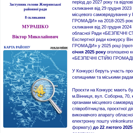
період до 2027 року та відпо
Заступник голови Жмеринської
скликання від 29 грудня 202
районної ради
місцевого самоврядування у 
8 скликання
ГРОМАДИ» на 2018-2025 роки»
МУРАШКО
скликання від 20 грудня 2024
обласної Ради «БЕЗПЕЧНІ СТ
Віктор Миколайович
Експертної ради конкурсу Ві
ГРОМАДИ» у 2025 році (прото
КАРТА РАЙОНУ
докладніше
січня 2025 року
оголошено ко
«БЕЗПЕЧНІ СТІЙКІ ГРОМАДИ» у
У Конкурсі беруть участь про
селищними та міськими радам
Проєкти на Конкурс мають бу
м.Вінниця, вул. Соборна, 70, 
органами місцевого самовряд
співробітництва, проєктної ді
виконавчого апарату обласної
електронну пошту vinkonkurs
формату)
до
22
лютого
202
5