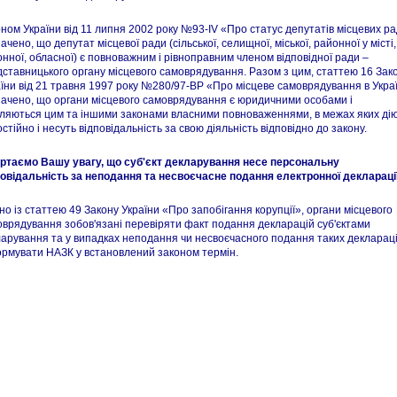
ном України від 11 липня 2002 року №93-IV «Про статус депутатів місцевих р
ачено, що депутат місцевої ради (сільської, селищної, міської, районної у місті,
нної, обласної) є повноважним і рівноправним членом відповідної ради –
ставницького органу місцевого самоврядування. Разом з цим, статтею 16 Зак
їни від 21 травня 1997 року №280/97-ВР «Про місцеве самоврядування в Украї
ачено, що органи місцевого самоврядування є юридичними особами і
ляються цим та іншими законами власними повноваженнями, в межах яких ді
стійно і несуть відповідальність за свою діяльність відповідно до закону.
ртаємо Вашу увагу, що суб'єкт декларування несе персональну
повідальність за неподання та несвоєчасне подання електронної декларації
дно із статтею 49 Закону України «Про запобігання корупції», органи місцевого
врядування зобов'язані перевіряти факт подання декларацій суб'єктами
арування та у випадках неподання чи несвоєчасного подання таких декларац
ормувати НАЗК у встановлений законом термін.