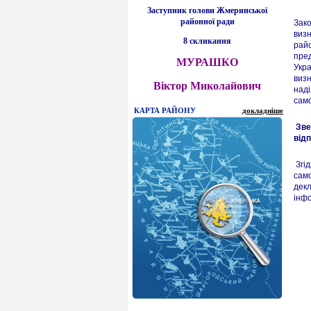
Заступник голови Жмеринської
районної ради
Зако
визн
8 скликання
райо
пред
МУРАШКО
Укра
визн
Віктор Миколайович
наді
само
КАРТА РАЙОНУ
докладніше
Зве
від
Згі
само
декл
інф