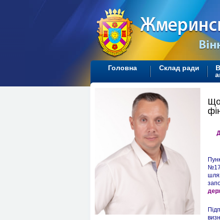
Головна
Склад ради
В
а
Що
фі
Д
Пунк
№17
шлях
запо
дер
Підп
визн