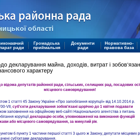
иконавчий
Громадська
Документи
Нормативно-
парат ради
приймальня
ради
правова база
до декларування майна, доходів, витрат і зобов’яза
нансового характеру
о відома депутатів районної ради, сільських, селищних рад, посадових осі
місцевого самоврядування!
том 1 статті 45 Закону України «Про запобігання корупції» від 14.10.2014 р.
00-VII,
суб'єкти декларування зобов'язані щорічно до 1 квітня подавати
ом заповнення на офіційному веб-сайті Національного агентства з питань
бігання корупції
декларацію особи, уповноваженої на виконання функцій
жави або місцевого самоврядування, за минулий рік
.
унктом б пункту 1 частини першої статті 3 цього ж Закону, депутати місцевих 
ачені суб'єктами декларування.