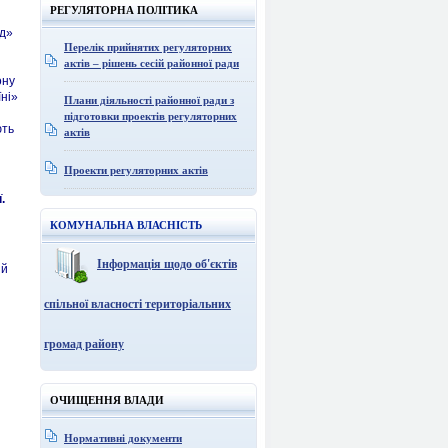
РЕГУЛЯТОРНА ПОЛІТИКА
ад»
Перелік прийнятих регуляторних
актів – рішень сесій районної ради
ону
ні»
Плани діяльності районної ради з
підготовки проектів регуляторних
ють
актів
Проекти регуляторних актів
.
КОМУНАЛЬНА ВЛАСНІСТЬ
Інформація щодо об'єктів
ій
спільної власності територіальних
громад району
ОЧИЩЕННЯ ВЛАДИ
Нормативні документи