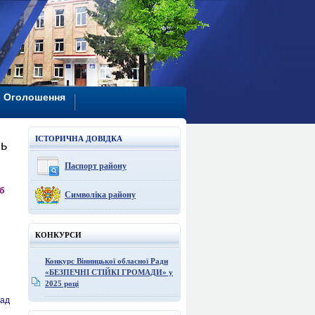
Оголошення
ІСТОРИЧНА ДОВІДКА
нь
Паспорт району
б
Символіка району
КОНКУРСИ
Конкурс Вінницької обласної Ради
«БЕЗПЕЧНІ СТІЙКІ ГРОМАДИ» у
2025 році
рад